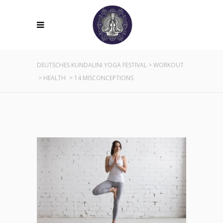
DEUTSCHES KUNDALINI YOGA FESTIVAL
>
WORKOUT
>
HEALTH
>
14 MISCONCEPTIONS