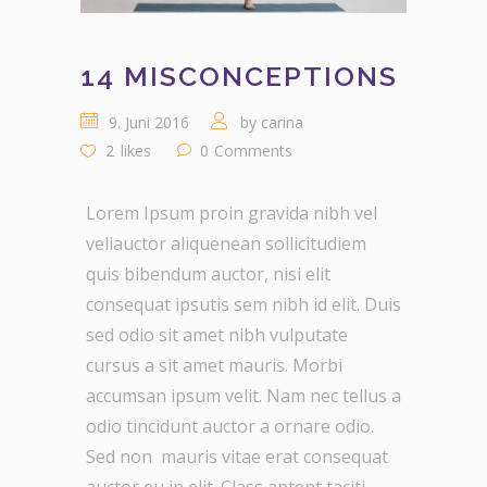
14 MISCONCEPTIONS
9. Juni 2016
by
carina
2
likes
0
Comments
Lorem Ipsum proin gravida nibh vel
veliauctor aliquenean sollicitudiem
quis bibendum auctor, nisi elit
consequat ipsutis sem nibh id elit. Duis
sed odio sit amet nibh vulputate
cursus a sit amet mauris. Morbi
accumsan ipsum velit. Nam nec tellus a
odio tincidunt auctor a ornare odio.
Sed non mauris vitae erat consequat
auctor eu in elit. Class aptent taciti