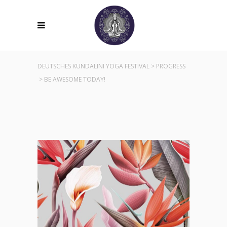
DEUTSCHES KUNDALINI YOGA FESTIVAL
>
PROGRESS
>
BE AWESOME TODAY!