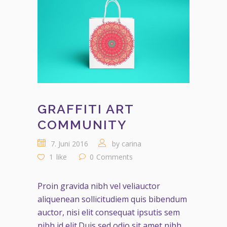
GRAFFITI ART
COMMUNITY
7. Juni 2016
by
carina
1
like
0
Comments
Proin gravida nibh vel veliauctor
aliquenean sollicitudiem quis bibendum
auctor, nisi elit consequat ipsutis sem
nibh id elit.Duis sed odio sit amet nibh