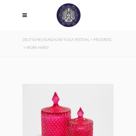
DEUTSCHES KUNDALINI YOGA FESTIVAL
>
PROGRESS
>
WORK HARD!